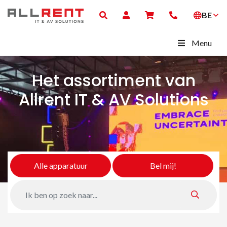
BE
Menu
Het assortiment van
Allrent IT & AV Solutions
Alle apparatuur
Bel mij!