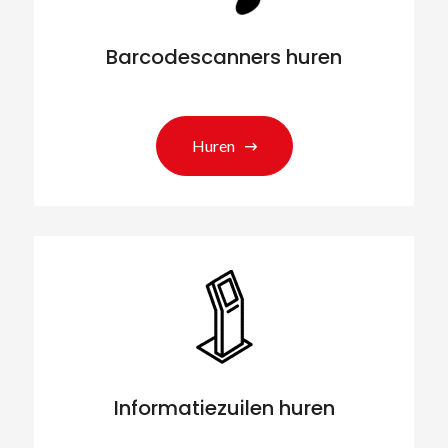
Barcodescanners huren
Huren
Zoeken naar producten
Informatiezuilen huren