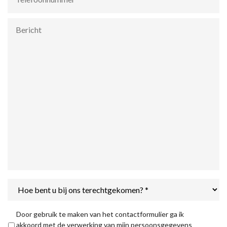
Bericht
Hoe
bent
u
bij
Privacyverklaring
*
Door gebruik te maken van het contactformulier ga ik
ons
akkoord met de verwerking van mijn persoonsgegevens