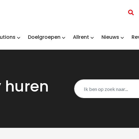
utions
Doelgroepen
Allrent
Nieuws
Re
y huren