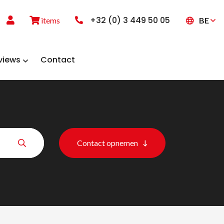
+32 (0) 3 449 50 05
BE
items
views
Contact
Contact opnemen