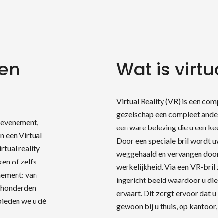
len
Wat is virtu
Virtual Reality (VR) is een c
gezelschap een compleet ander
w evenement,
een ware beleving die u een 
n een Virtual
Door een speciale bril wordt
irtual reality
weggehaald en vervangen doo
ken of zelfs
werkelijkheid. Via een VR-bril 
enement: van
ingericht beeld waardoor u die
eken naar produc
u honderden
ervaart. Dit zorgt ervoor dat 
 bieden we u dé
gewoon bij u thuis, op kantoor, 