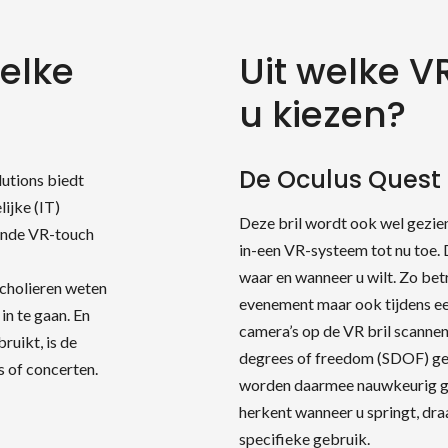
 elke
Uit welke VR
u kiezen?
De Oculus Quest 
lutions biedt
ijke (IT)
Deze bril wordt ook wel gezien
nende VR-touch
in-een VR-systeem tot nu toe. 
waar en wanneer u wilt. Zo betr
cholieren weten
evenement maar ook tijdens een
in te gaan. En
camera’s op de VR bril scanne
ruikt, is de
degrees of freedom (SDOF) g
 of concerten.
worden daarmee nauwkeurig ge
herkent wanneer u springt, draa
specifieke gebruik.