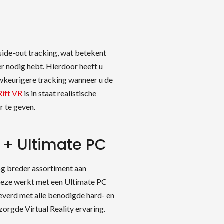
nside-out tracking, wat betekent
r nodig hebt. Hierdoor heeft u
keurigere tracking wanneer u de
Rift VR
is in staat realistische
 te geven.
R + Ultimate PC
og breder assortiment aan
deze werkt met een Ultimate PC
everd met alle benodigde hard- en
zorgde Virtual Reality ervaring.