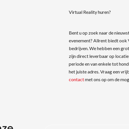
Virtual Reality huren?
Bent u op zoek naar de nieuwst
evenement? Allrent biedt ook V
bedrijven. We hebben een grot
zijn direct leverbaar op locati
periode en van enkele tot honde
het juiste adres. Vraag een vri
contact
met ons op om de moge
nze