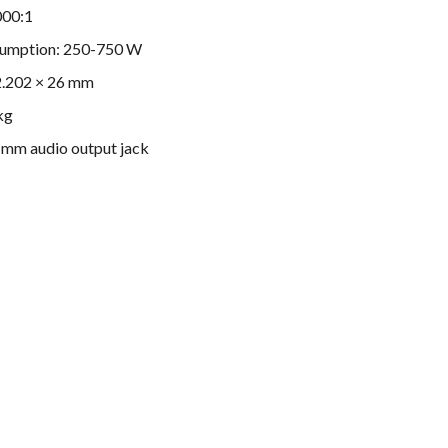
000:1
umption: 250-750 W
 2.202 × 26 mm
kg
5 mm audio output jack