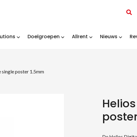
utions
Doelgroepen
Allrent
Nieuws
Re
e single poster 1.5mm
Helios
poste
De Helios Digit