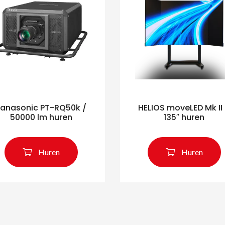
Panasonic PT-RQ50k /
HELIOS moveLED Mk II
50000 lm huren
135″ huren
Huren
Huren