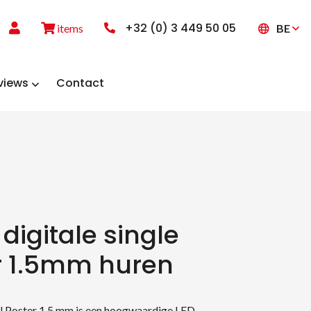
+32 (0) 3 449 50 05
BE
items
views
Contact
 digitale single
r 1.5mm huren
al Poster 1.5 mm is een hoogwaardige LED-