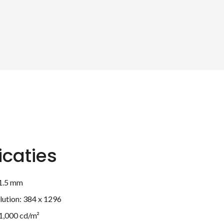
icaties
 1.5 mm
lution: 384 x 1296
 1,000 cd/m²