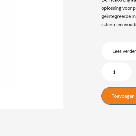
oplossing voor p
geïntegreerde me
scherm eenvoudig
Lees verde
Helios
digitale
single
poster
Toevoegen 
1.5mm
quantity