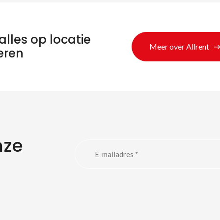
alles op locatie
Meer over Allrent
eren
nze