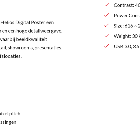
Contrast: 4
Power Cons
 Helios Digital Poster een
Size: 616 ×
n en een hoge detailweergave.
Weight: 30 
waarbij beeldkwaliteit
USB 3.0, 3.
tail, showrooms, presentaties,
fslocaties.
ixel pitch
assingen