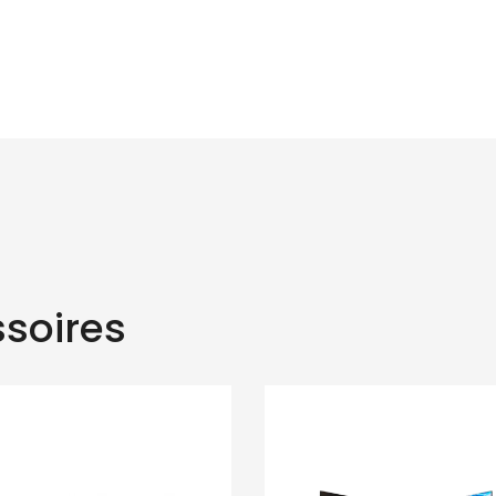
soires
eken naar produc