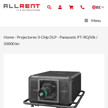
BE
Menu
Home
-
Projectoren 3-Chip DLP
-
Panasonic PT-RQ50k /
50000 lm