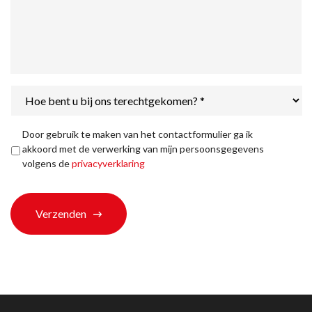
Hoe
bent
u
bij
Privacyverklaring
*
Door gebruik te maken van het contactformulier ga ik
ons
akkoord met de verwerking van mijn persoonsgegevens
terechtgekomen?
volgens de
privacyverklaring
*
Verzenden