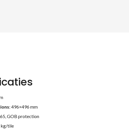
icaties
mm
sions
: 496×496 mm
P65, GOB protection
2 kg/tile