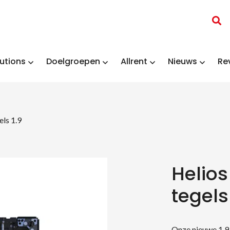
utions
Doelgroepen
Allrent
Nieuws
Re
ls 1.9
Helios
tegels
Onze nieuwe 1,9