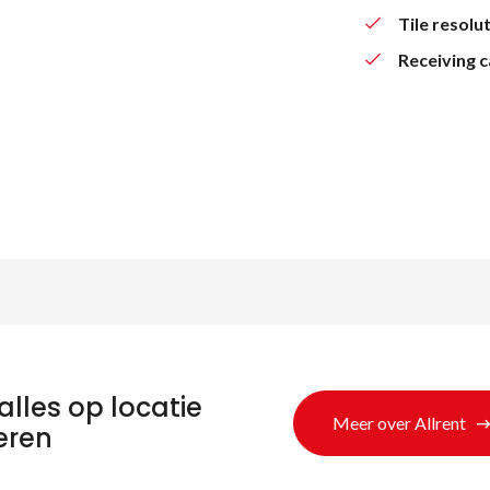
Tile resolut
Receiving 
alles op locatie
Meer over Allrent
eren