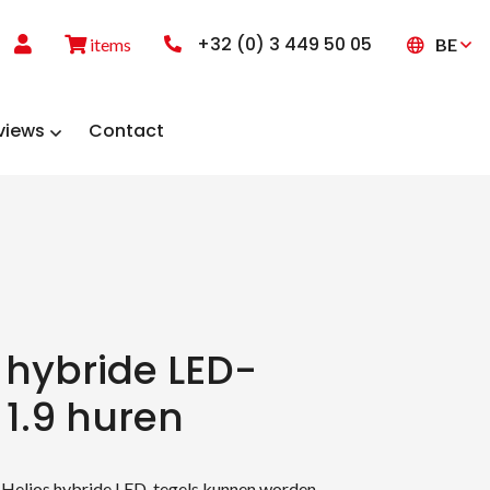
+32 (0) 3 449 50 05
BE
items
views
Contact
 hybride LED-
 1.9 huren
 Helios hybride LED-tegels kunnen worden