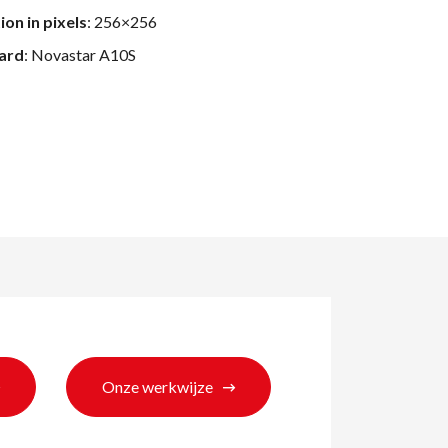
ion in pixels
: 256×256
card
: Novastar A10S
Onze werkwijze