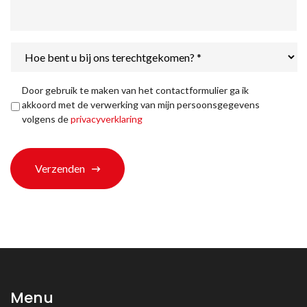
Hoe
bent
u
bij
Privacyverklaring
*
Door gebruik te maken van het contactformulier ga ik
ons
akkoord met de verwerking van mijn persoonsgegevens
terechtgekomen?
volgens de
privacyverklaring
*
Verzenden
Menu