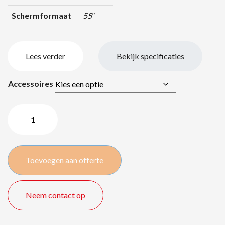
Schermformaat
55″
Lees verder
Bekijk specificaties
Accessoires
Samsung
QM55
serie
4K
Toevoegen aan offerte
Touchscreen
–
55″
Neem contact op
/
140