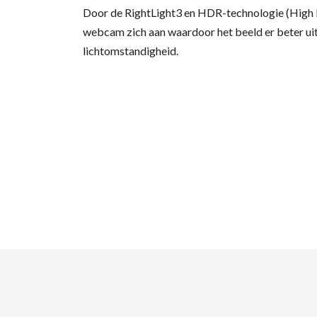
Door de RightLight3 en HDR-technologie (High
webcam zich aan waardoor het beeld er beter uitz
lichtomstandigheid.