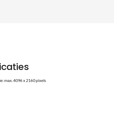
icaties
ie: max. 4096 x 2160 pixels