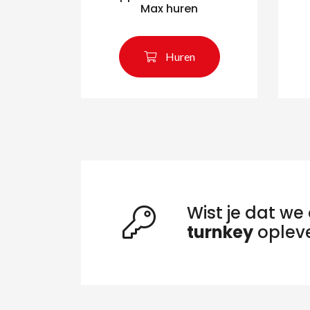
Max huren
Huren
Wist je dat we 
turnkey
oplev