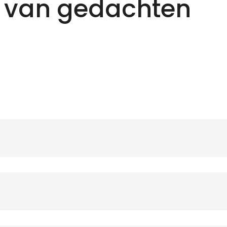
 van gedachten