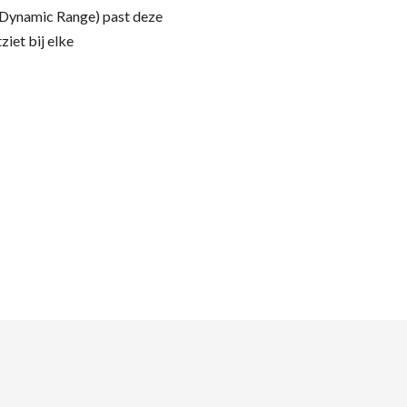
 Dynamic Range) past deze
iet bij elke