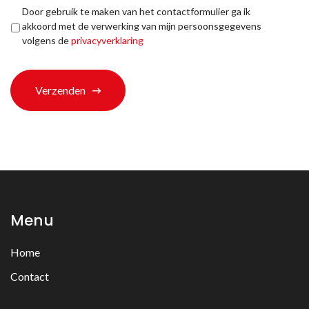
bij
Privacyverklaring
*
Door gebruik te maken van het contactformulier ga ik
ons
akkoord met de verwerking van mijn persoonsgegevens
terechtgekomen?
volgens de
privacyverklaring
*
Verzenden
Menu
Home
Contact