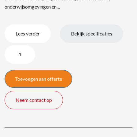
onderwijsomgevingen en…
Lees verder
Bekijk specificaties
Iiyama
ProLite
TF5539UHSC-
B1AG
Toevoegen aan offerte
–
55″/
140
Neem contact op
cm
huren
quantity