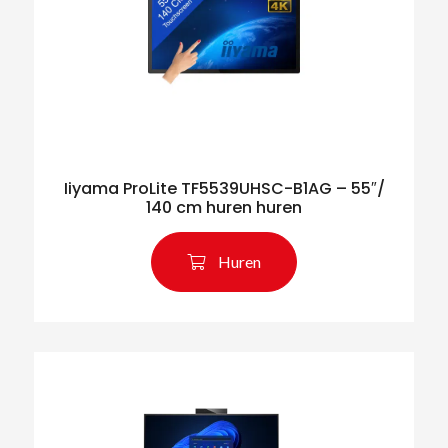
Iiyama ProLite TF5539UHSC-B1AG – 55″/
140 cm huren huren
Huren