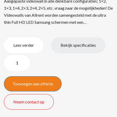
Aangepaste videowall in alle denkbare configuraties; 1×2,
1×3, 1×4, 2×3, 2×4, 2×5, etc. vraag naar de mogelijkheden! De
Videowalls van Allrent worden samengesteld met de ultra
thin Full HD LED Samsung schermen met een…
Lees verder
Bekijk specificaties
Videowall
in
een
andere
Toevoegen aan offerte
configuratie?
quantity
Neem contact op