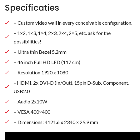
Specificaties
– Custom video wall in every conceivable configuration.
– 1×2, 1×3, 1×4, 2×3, 2×4, 2×5, etc. ask for the
possibilities!
– Ultra thin Bezel 5,2mm
– 46 inch Full HD LED (117 cm)
– Resolution 1920 x 1080
– HDMI, 2x DVI-D (In/Out), 15pin D-Sub, Component,
USB2.0
– Audio 2x10W
– VESA 400×400
– Dimensions: 4121.6 x 2340 x 29.9 mm