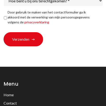
bent
u
bij
Privacyverklaring
*
Door gebruik te maken van het contactformulier ga ik
ons
akkoord met de verwerking van mijn persoonsgegevens
terechtgekomen?
volgens de
privacyverklaring
*
Verzenden
Menu
Home
Contact