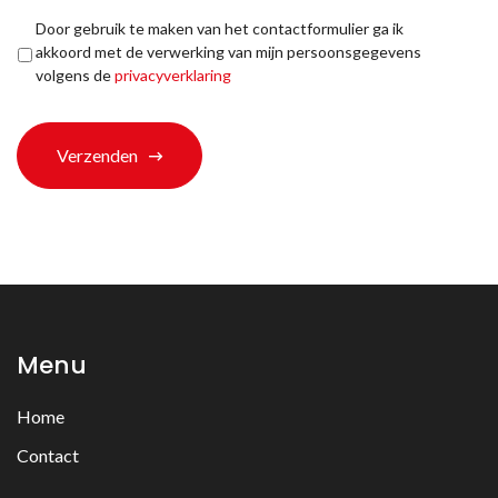
u
bij
Privacyverklaring
*
Door gebruik te maken van het contactformulier ga ik
ons
akkoord met de verwerking van mijn persoonsgegevens
terechtgekomen?
volgens de
privacyverklaring
*
Verzenden
Menu
Home
Contact