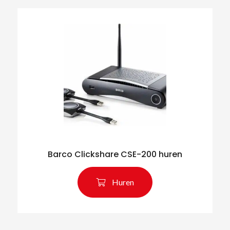
Barco Clickshare CSE-200 huren
Huren