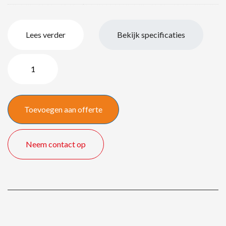
Lees verder
Bekijk specificaties
Stumpfl
Monoblox32
266
x
Toevoegen aan offerte
150
cm
quantity
Neem contact op