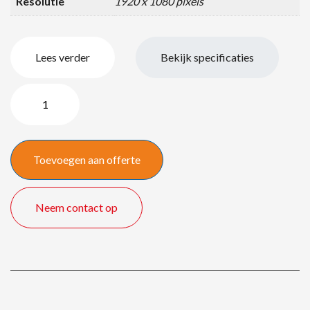
Resolutie
1920 x 1080 pixels
Lees verder
Bekijk specificaties
HP
EliteDisplay
E243
-
Toevoegen aan offerte
24"/
60
cm
Neem contact op
quantity