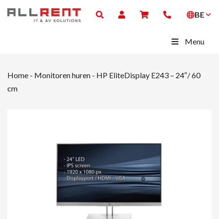
BE
Menu
Home
-
Monitoren huren
-
HP EliteDisplay E243 – 24″/ 60
cm