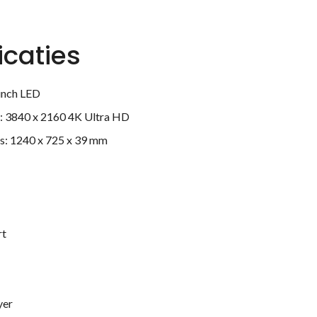
icaties
 inch LED
n: 3840 x 2160 4K Ultra HD
s: 1240 x 725 x 39 mm
rt
yer