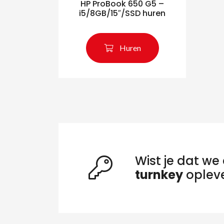
HP ProBook 650 G5 –
i5/8GB/15″/SSD huren
Huren
Wist je dat we 
turnkey
oplev