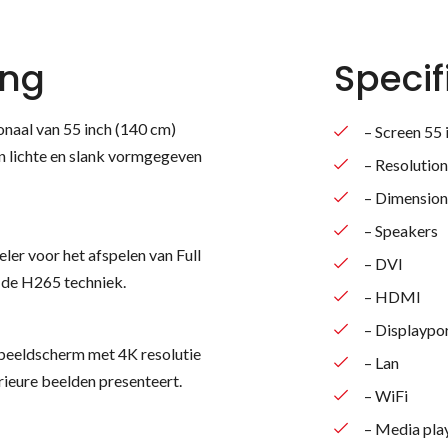
ing
Specif
aal van 55 inch (140 cm)
– Screen 55
n lichte en slank vormgegeven
– Resolutio
– Dimension
– Speakers
r voor het afspelen van Full
– DVI
 de H265 techniek.
– HDMI
– Displaypo
beeldscherm met 4K resolutie
– Lan
ieure beelden presenteert.
– WiFi
– Media pla