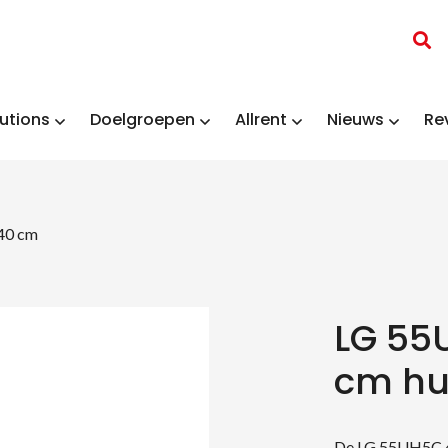
utions
Doelgroepen
Allrent
Nieuws
Re
40 cm
LG 55
cm hu
De LG 55UH5C 4K