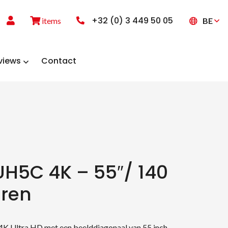
+32 (0) 3 449 50 05
BE
items
views
Contact
UH5C 4K – 55″/ 140
ren
 Ultra HD met een beelddiagonaal van 55 inch