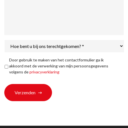
Hoe
bent
u
bij
Privacyverklaring
*
Door gebruik te maken van het contactformulier ga ik
ons
akkoord met de verwerking van mijn persoonsgegevens
terechtgekomen?
volgens de
privacyverklaring
*
Verzenden