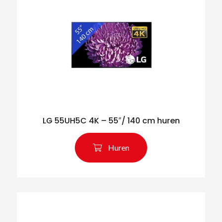
LG 55UH5C 4K – 55″/ 140 cm huren
Huren