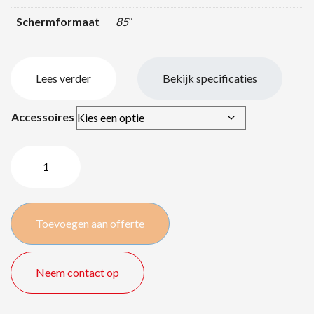
Schermformaat
85″
Lees verder
Bekijk specificaties
Accessoires
Samsung
QM85D
4K
touch
Toevoegen aan offerte
–
85″/
216
Neem contact op
cm
quantity