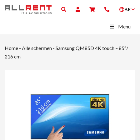
BE
Menu
Home
-
Alle schermen
-
Samsung QM85D 4K touch – 85″/
216 cm