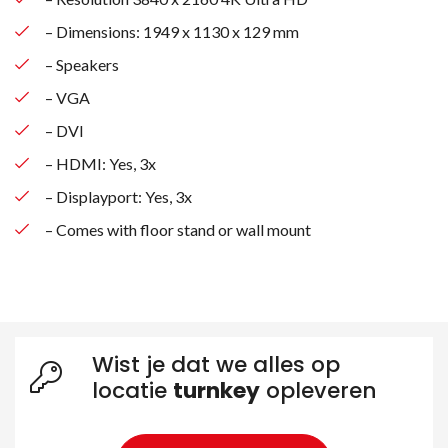
– Dimensions: 1949 x 1130 x 129 mm
– Speakers
– VGA
– DVI
– HDMI: Yes, 3x
– Displayport: Yes, 3x
– Comes with floor stand or wall mount
Wist je dat we alles op
Zoeken naar producten
locatie
turnkey
opleveren