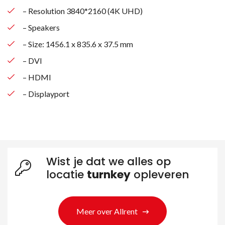
– Resolution 3840*2160 (4K UHD)
– Speakers
– Size: 1456.1 x 835.6 x 37.5 mm
– DVI
– HDMI
– Displayport
Wist je dat we alles op
locatie
turnkey
opleveren
Zoeken naar producten
Meer over Allrent