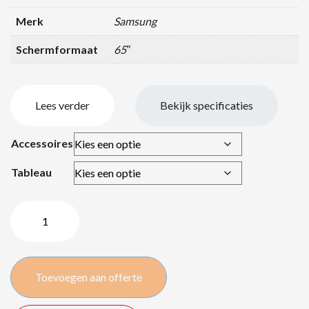
Merk
Samsung
Schermformaat
65″
Lees verder
Bekijk specificaties
Accessoires
Tableau
Samsung
QM65
serie
LED
Toevoegen aan offerte
–
65″/