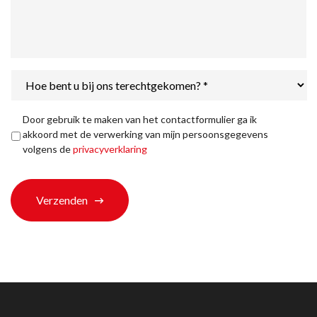
Hoe
bent
u
bij
Privacyverklaring
*
Door gebruik te maken van het contactformulier ga ik
ons
akkoord met de verwerking van mijn persoonsgegevens
terechtgekomen?
volgens de
privacyverklaring
*
Verzenden