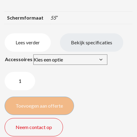
Schermformaat
55″
Lees verder
Bekijk specificaties
Accessoires
LG
Dual-
View
Flat
Toevoegen aan offerte
OLED
55EH5C
–
Neem contact op
55″/