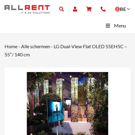
BE
Menu
Home
-
Alle schermen
-
LG Dual-View Flat OLED 55EH5C –
55″/ 140 cm