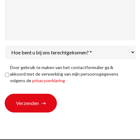
Hoe
bent
u
bij
Privacyverklaring
*
Door gebruik te maken van het contactformulier ga ik
ons
akkoord met de verwerking van mijn persoonsgegevens
terechtgekomen?
volgens de
privacyverklaring
*
Verzenden