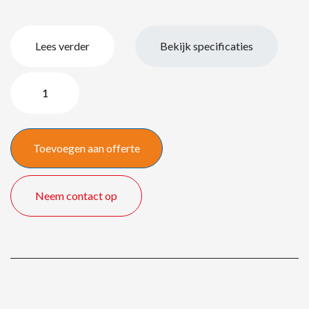
Lees verder
Bekijk specificaties
Crestron
UC-
SB1-
CAM
Toevoegen aan offerte
videoconference
soundbar
quantity
Neem contact op