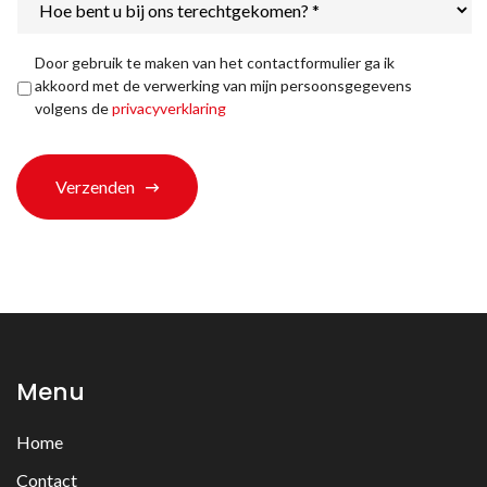
bent
u
bij
Privacyverklaring
*
Door gebruik te maken van het contactformulier ga ik
ons
akkoord met de verwerking van mijn persoonsgegevens
terechtgekomen?
volgens de
privacyverklaring
*
Verzenden
Menu
Home
Contact