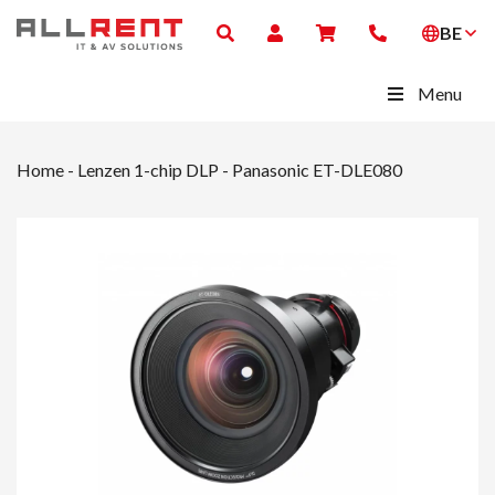
BE
Menu
Home
-
Lenzen 1-chip DLP
-
Panasonic ET-DLE080