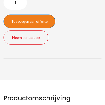
XU
106
/
Toevoegen aan offerte
4500
lm
quantity
Neem contact op
Productomschrijving