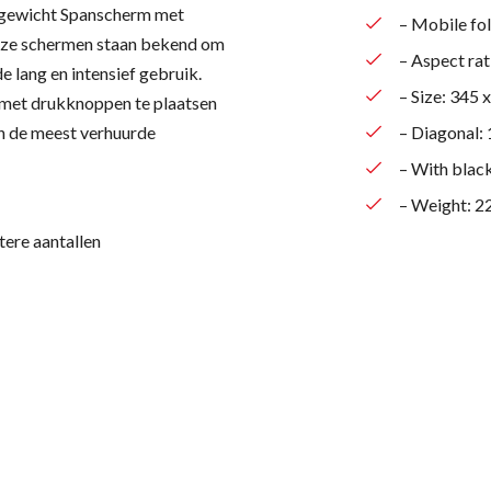
chtgewicht Spanscherm met
– Mobile fol
Deze schermen staan bekend om
– Aspect rat
 lang en intensief gebruik.
– Size: 345 
 met drukknoppen te plaatsen
n de meest verhuurde
– Diagonal:
– With black
– Weight: 2
tere aantallen