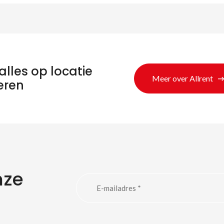
alles op locatie
Meer over Allrent
eren
nze
eken naar produc