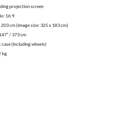
ding projection screen
io: 16:9
x 203 cm (image size: 325 x 183 cm)
 147″ / 373 cm
 case (including wheels)
2 kg