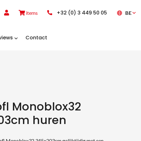
+32 (0) 3 449 50 05
BE
items
views
Contact
fl Monoblox32
03cm huren
pfl Monoblox32 345x203cm gelijktijdig met een