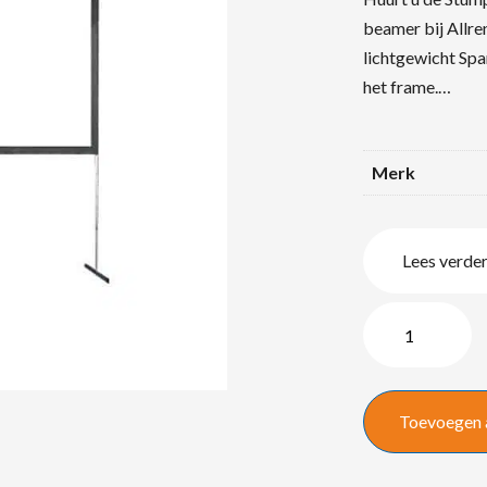
beamer bij Allre
lichtgewicht Sp
het frame.…
Merk
Lees verde
Stumpfl
Monoblox32
345x203cm
quantity
Toevoegen 