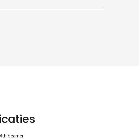
icaties
with beamer