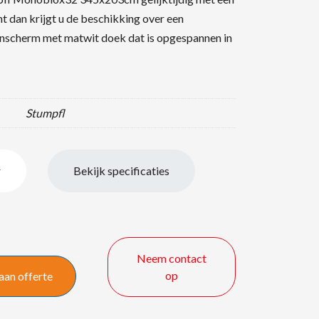
nt dan krijgt u de beschikking over een
anscherm met matwit doek dat is opgespannen in
Stumpfl
r
Bekijk specificaties
Neem contact
op
aan offerte