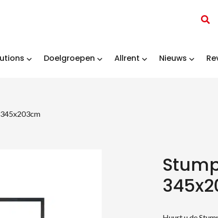
utions
Doelgroepen
Allrent
Nieuws
Re
 345x203cm
Stump
345x2
Huurt u de Stum