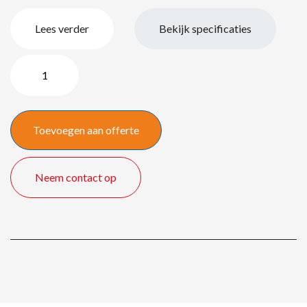
Lees verder
Bekijk specificaties
Stumpfl
Monoblox32
325
x
Toevoegen aan offerte
183
cm
quantity
Neem contact op