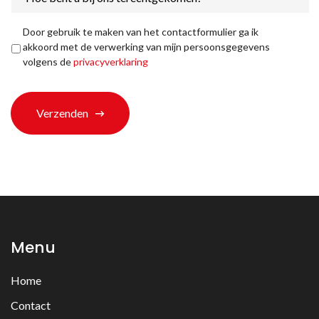
bent
u
bij
Privacyverklaring
*
Door gebruik te maken van het contactformulier ga ik
ons
akkoord met de verwerking van mijn persoonsgegevens
terechtgekomen?
volgens de
privacyverklaring
*
Verzenden
Menu
Home
Contact