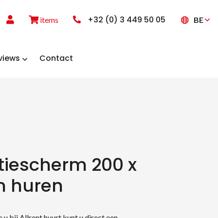
+32 (0) 3 449 50 05
BE
items
views
Contact
tiescherm 200 x
m huren
 u bij Allrent huurt kunt u direct een