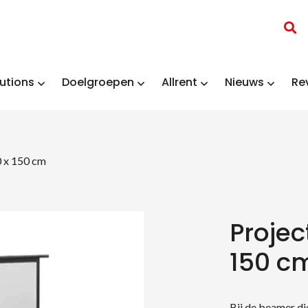
utions
Doelgroepen
Allrent
Nieuws
Re
0 x 150 cm
Projec
150 c
Bij de beamer die