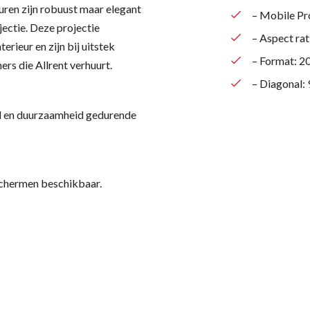
uren zijn robuust maar elegant
– Mobile Pr
ectie. Deze projectie
– Aspect rat
erieur en zijn bij uitstek
– Format: 2
rs die Allrent verhuurt.
– Diagonal: 
el en duurzaamheid gedurende
eschermen beschikbaar.