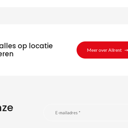
alles op locatie
Meer over Allrent
eren
nze
eken naar produc