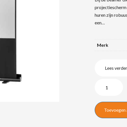
projectiescherm 
huren zijn robuu
een…
Merk
Lees verde
Projectiescherm
200
x
150
Toevoegen 
cm
quantity