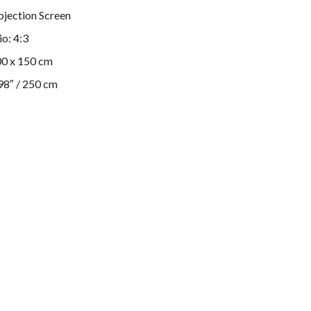
ojection Screen
io: 4:3
00 x 150 cm
98″ / 250 cm