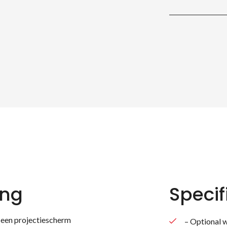
ing
Specif
ct een projectiescherm
– Optional 