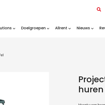
utions
Doelgroepen
Allrent
Nieuws
Re
fel
Projec
huren
Huurt u een beam