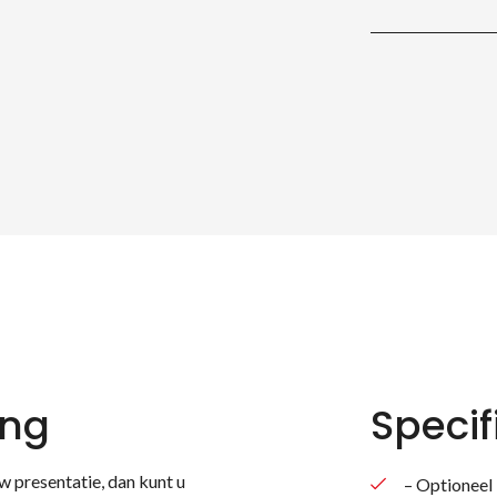
ing
Specif
w presentatie, dan kunt u
– Optioneel