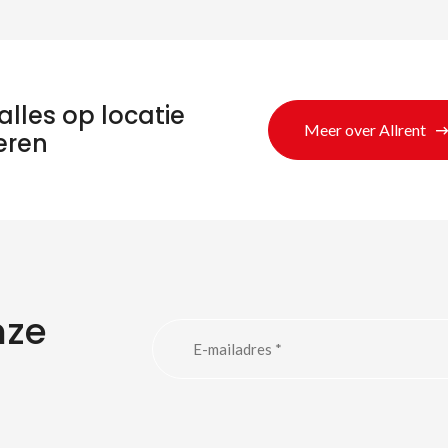
alles op locatie
Meer over Allrent
eren
nze
eken naar produc