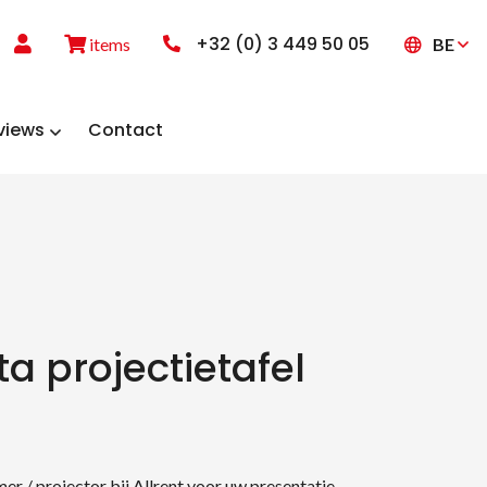
+32 (0) 3 449 50 05
BE
items
views
Contact
ta projectietafel
er / projector bij Allrent voor uw presentatie,