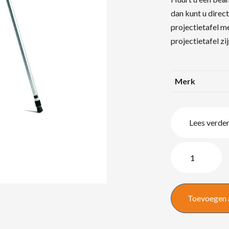
dan kunt u direct
projectietafel m
projectietafel zi
Merk
Lees verde
Projecta
projectietafel
quantity
Toevoegen 