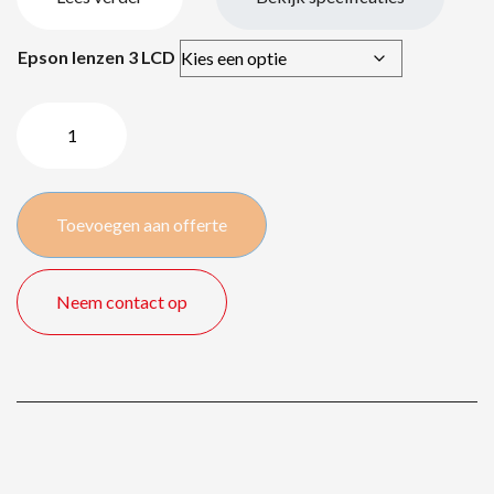
Epson lenzen 3 LCD
Epson
EB-
PU1008B
/
Toevoegen aan offerte
8500
lm
quantity
Neem contact op