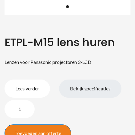
ETPL-M15 lens huren
Lenzen voor Panasonic projectoren 3-LCD
Lees verder
Bekijk specificaties
ETPL-
M15
lens
quantity
Toevoegen aan offerte