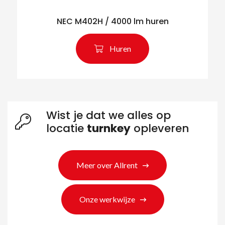
NEC M402H / 4000 lm huren
Zoeken naar producten
Huren
Wist je dat we alles op
locatie
turnkey
opleveren
Meer over Allrent
Onze werkwijze