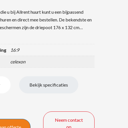
die u bij Allrent huurt kunt u een bijpassend
huren en direct mee bestellen. De bekendste en
ieschermen zijn de driepoot 176 x 132 cm…
ing
16:9
celexon
r
Bekijk specificaties
Neem contact
op
aan offerte