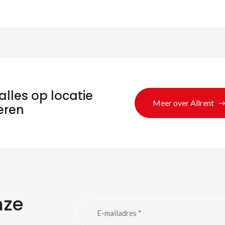
alles op locatie
Meer over Allrent
eren
eken naar produc
nze