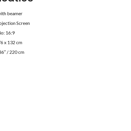
with beamer
ojection Screen
io: 16:9
76 x 132 cm
86″ / 220 cm