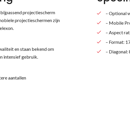
en bijpassend projectiescherm
– Optional 
mobiele projectieschermen zijn
– Mobile Pr
elexon.
– Aspect rat
– Format: 1
aliteit en staan bekend om
– Diagonal: 
n intensief gebruik.
tere aantallen