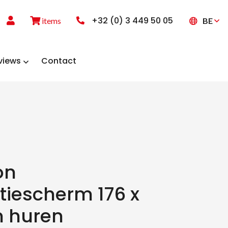
+32 (0) 3 449 50 05
BE
items
views
Contact
on
tiescherm 176 x
m huren