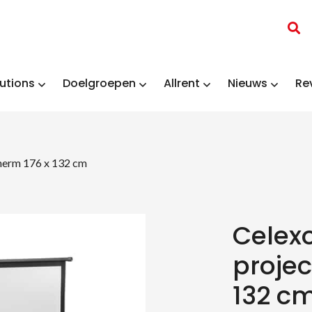
utions
Doelgroepen
Allrent
Nieuws
Re
herm 176 x 132 cm
Celex
projec
132 c