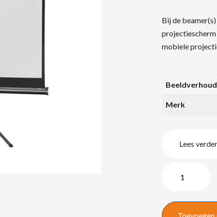
Bij de beamer(s) 
projectiescherm 
mobiele project
Beeldverhoud
Merk
Lees verde
Celexon
projectiescherm
176
x
Toevoegen 