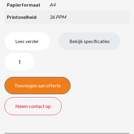
Papierformaat
A4
Printsnelheid
36 PPM
Lees verder
Bekijk specificaties
Xerox
Workcentre
pro
6605N
Toevoegen aan offerte
quantity
Neem contact op