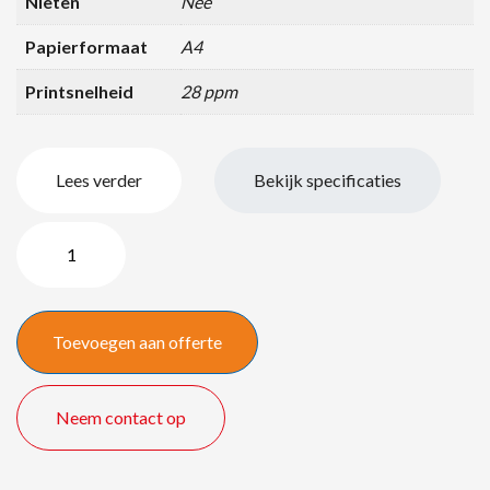
Nieten
Nee
Papierformaat
A4
Printsnelheid
28 ppm
Lees verder
Bekijk specificaties
HP
Color
LaserJet
Pro
Toevoegen aan offerte
M479FDW
quantity
Neem contact op