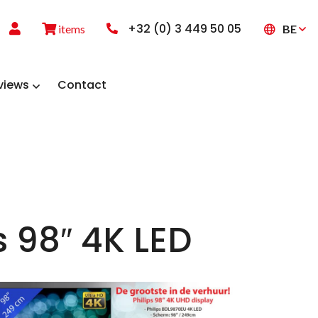
+32 (0) 3 449 50 05
BE
items
views
Contact
s 98″ 4K LED