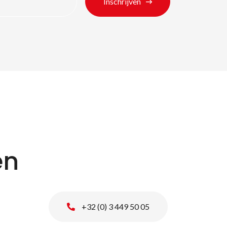
Inschrijven
ten
en
+32 (0) 3 449 50 05