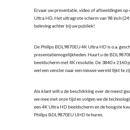
Ervaar uw presentatie, video of afbeeldingen o
Ultra HD.
Het ultragrote scherm van 98 inch (24
beleving achter bij uw publiek!
De Philips BDL9870EU 4K Ultra HD is o.a. geschi
presentatiemogelijkheden. Huurt u de BDL9870EU 
beeldscherm met 4K resolutie. De 3840 x 2160 pix
wel een venster naar een nieuwe wereld lijkt te zij
Als klant wilt u de beschikking over de meest g
we mee met onze tijd en volgen we de technologi
een 4K Ultra HD beeldscherm en de hoogste kwali
Philips BDL9870EU UHD te huren.