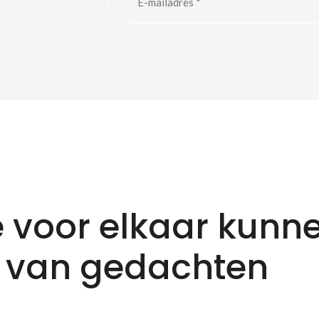
eken naar produc
 voor elkaar kunn
 van gedachten