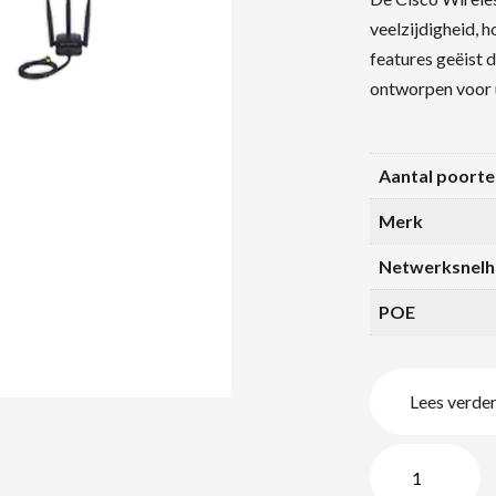
veelzijdigheid, h
features geëist 
ontworpen voor
Aantal poorte
Merk
Netwerksnelh
POE
Lees verde
Cisco
Wireless