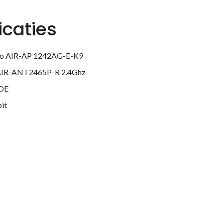
icaties
sco AIR-AP 1242AG-E-K9
 AIR-ANT2465P-R 2.4Ghz
POE
it