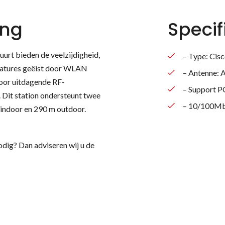
ing
Specif
uurt bieden de veelzijdigheid,
– Type: Ci
 features geëist door WLAN
– Antenne:
voor uitdagende RF-
– Support 
 Dit station ondersteunt twee
– 10/100Mb
 indoor en 290 m outdoor.
odig? Dan adviseren wij u de