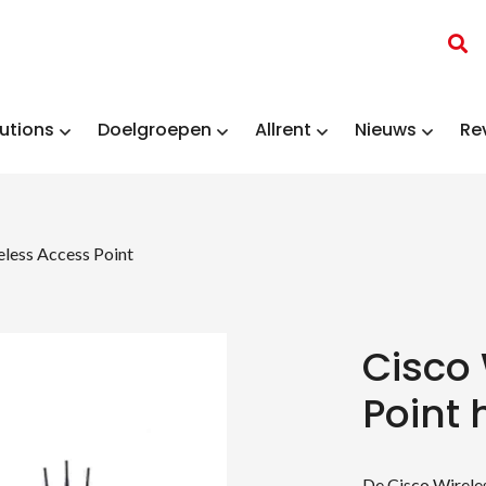
utions
Doelgroepen
Allrent
Nieuws
Re
eless Access Point
Cisco
Point 
De Cisco Wireles