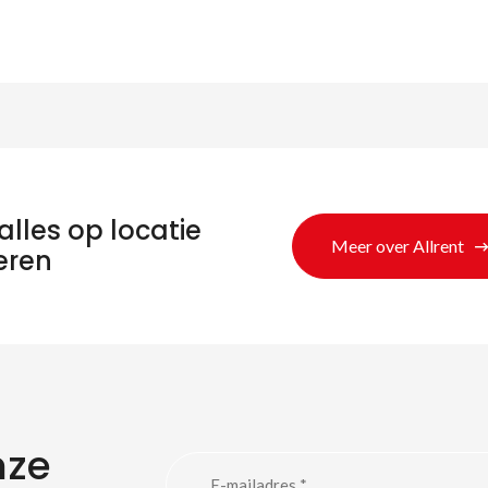
alles op locatie
Meer over Allrent
eren
eken naar produc
nze