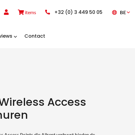
+32 (0) 3 449 50 05
BE
items
views
Contact
 Wireless Access
huren
s Access Points die Allrent verhuurt bieden de