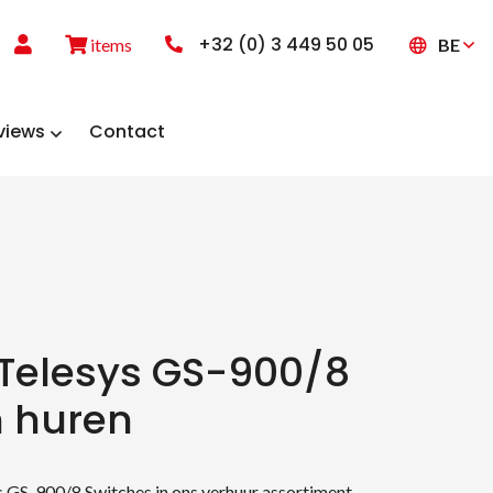
+32 (0) 3 449 50 05
BE
items
views
Contact
 Telesys GS-900/8
h huren
s GS-900/8 Switches in ons verhuur assortiment