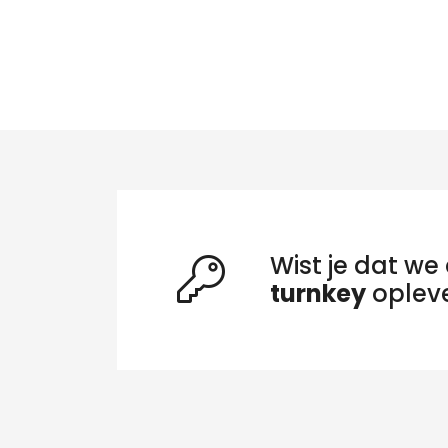
Wist je dat we 
turnkey
oplev
Zo