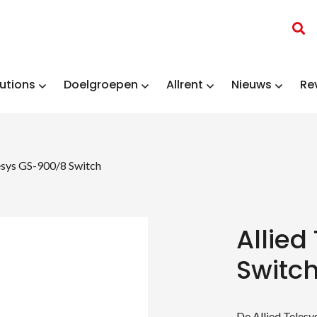
utions
Doelgroepen
Allrent
Nieuws
Re
lesys GS-900/8 Switch
Allied
Switc
De Allied Telesy