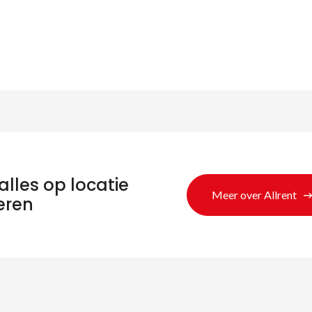
alles op locatie
Meer over Allrent
eren
eken naar produc