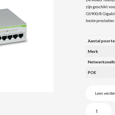
zijn geschikt vo
GS900/8 Gigabit 
beste prestatie
Aantal poorte
Merk
Netwerksnelh
POE
Lees verde
Allied
Telesys