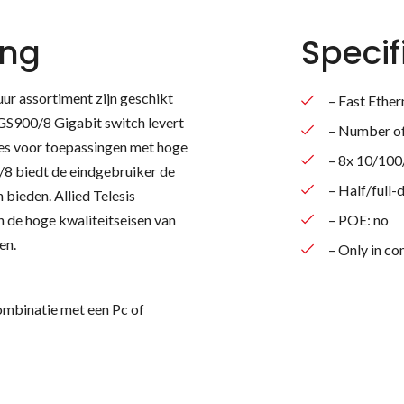
ing
Specif
ur assortiment zijn geschikt
– Fast Ether
GS900/8 Gigabit switch levert
– Number of
ies voor toepassingen met hoge
– 8x 10/100
/8 biedt de eindgebruiker de
– Half/full-
 bieden. Allied Telesis
 de hoge kwaliteitseisen van
– POE: no
en.
– Only in co
ombinatie met een Pc of