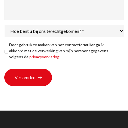
Hoe
bent
u
bij
Privacyverklaring
*
Door gebruik te maken van het contactformulier ga ik
ons
akkoord met de verwerking van mijn persoonsgegevens
terechtgekomen?
volgens de
privacyverklaring
*
Verzenden