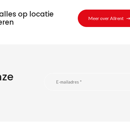
alles op locatie
Meer over Allrent
eren
nze