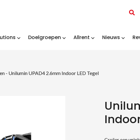
utions
Doelgroepen
Allrent
Nieuws
Re
en
-
Unilumin UPAD4 2.6mm Indoor LED Tegel
Unilu
Indoor
Creëer een uniek