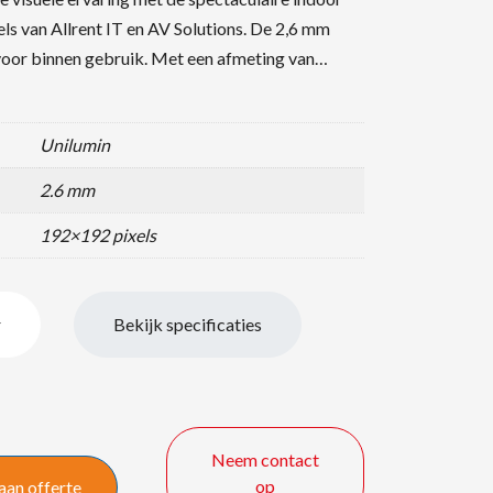
s van Allrent IT en AV Solutions. De 2,6 mm
voor binnen gebruik. Met een afmeting van…
Unilumin
2.6 mm
192×192 pixels
r
Bekijk specificaties
Neem contact
op
aan offerte