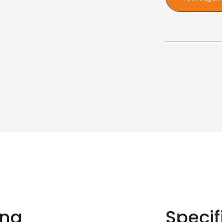
LED
Tegel
quantity
ing
Specif