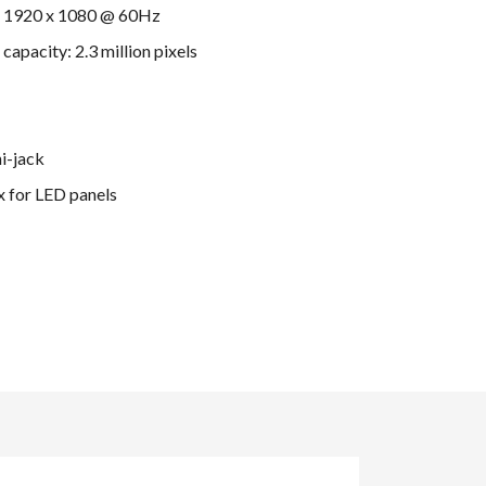
n 1920 x 1080 @ 60Hz
 capacity: 2.3 million pixels
i-jack
4x for LED panels
ten