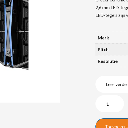
2,6 mm LED-tegel
LED-tegels zijn 
Merk
Pitch
Resolutie
Lees verde
Unilumin
UPAD4
2.6mm
Indoor
Toevoegen 