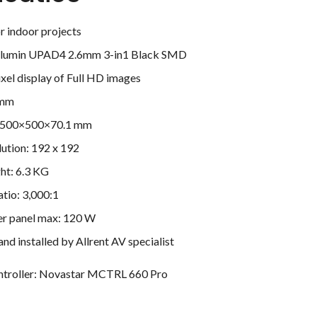
or indoor projects
nilumin UPAD4 2.6mm 3-in1 Black SMD
ixel display of Full HD images
 mm
ze 500×500×70.1 mm
lution: 192 x 192
ht: 6.3 KG
atio: 3,000:1
er panel max: 120 W
and installed by Allrent AV specialist
ntroller: Novastar MCTRL 660 Pro