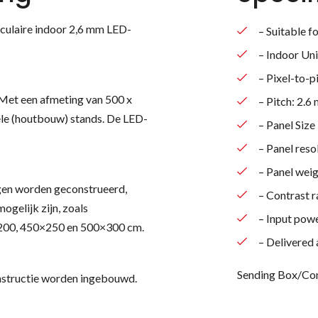
aculaire indoor 2,6 mm LED-
– Suitable f
– Indoor U
– Pixel-to-p
 Met een afmeting van 500 x
– Pitch: 2.6
ele (houtbouw) stands. De LED-
– Panel Si
– Panel reso
– Panel weig
gen worden geconstrueerd,
– Contrast r
ogelijk zijn, zoals
– Input pow
200, 450×250 en 500×300 cm.
– Delivered 
Sending Box/Co
nstructie worden ingebouwd.