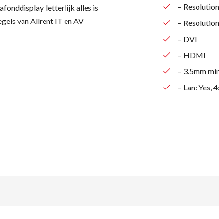
– Resolutio
onddisplay, letterlijk alles is
els van Allrent IT en AV
– Resolution
– DVI
– HDMI
– 3.5mm min
– Lan: Yes, 
eken naar produc