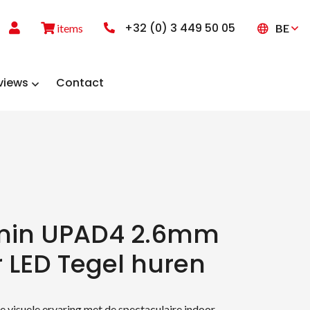
+32 (0) 3 449 50 05
BE
items
views
Contact
min UPAD4 2.6mm
 LED Tegel huren
e visuele ervaring met de spectaculaire indoor