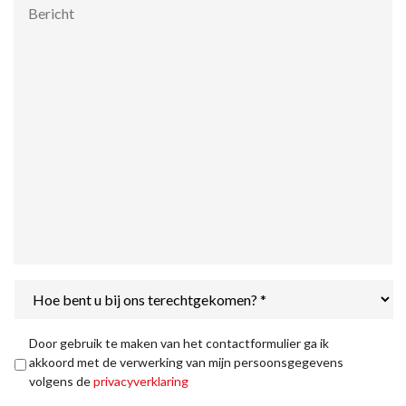
Bericht
Hoe
bent
u
bij
Privacyverklaring
*
Door gebruik te maken van het contactformulier ga ik
ons
akkoord met de verwerking van mijn persoonsgegevens
terechtgekomen?
volgens de
privacyverklaring
*