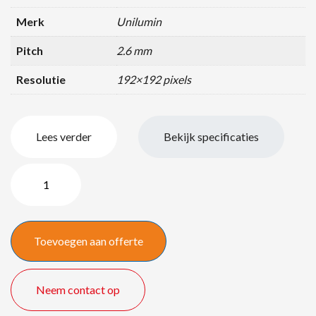
Merk
Unilumin
Pitch
2.6 mm
Resolutie
192×192 pixels
Lees verder
Bekijk specificaties
Unilumin
UPAD4
2.6mm
6,00
Toevoegen aan offerte
x
3,00
meter
Neem contact op
quantity