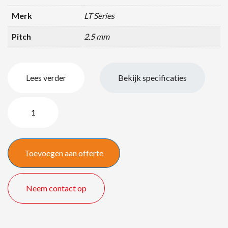
Merk
LT Series
Pitch
2.5 mm
Lees verder
Bekijk specificaties
2,5
LED
truss
opstelling
Toevoegen aan offerte
4,50
x
2,50
Neem contact op
meter
quantity