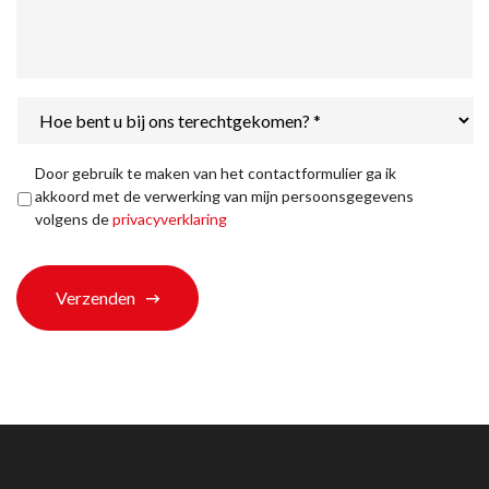
Hoe
bent
u
bij
Privacyverklaring
*
Door gebruik te maken van het contactformulier ga ik
ons
akkoord met de verwerking van mijn persoonsgegevens
terechtgekomen?
volgens de
privacyverklaring
*
Verzenden