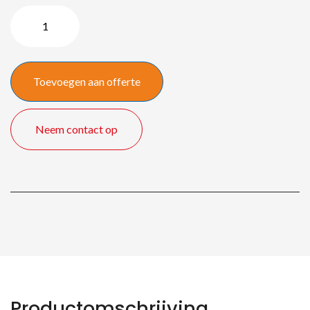
HELIOS
moveLED
Mk
II
Toevoegen aan offerte
-
135″
quantity
Neem contact op
Productomschrijving