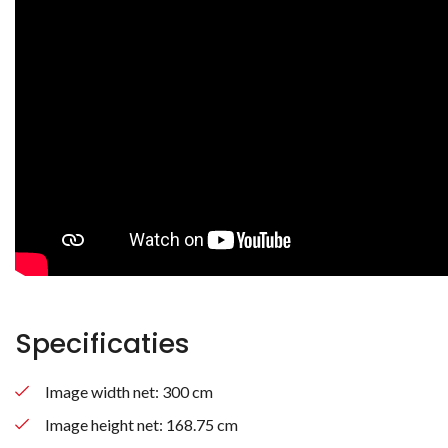
Specificaties
Image width net: 300 cm
Image height net: 168.75 cm