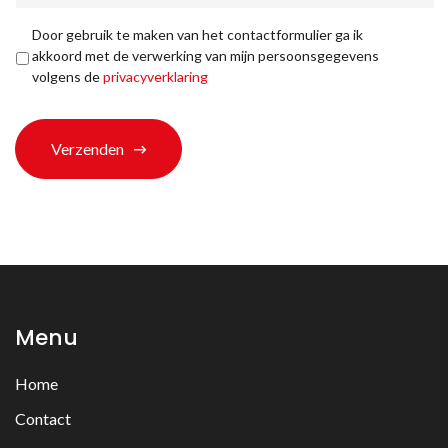
u
bij
Privacyverklaring
*
Door gebruik te maken van het contactformulier ga ik
ons
akkoord met de verwerking van mijn persoonsgegevens
terechtgekomen?
volgens de
privacyverklaring
*
Verzenden
Menu
Home
Contact