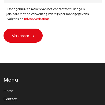
u
bij
Privacyverklaring
*
Door gebruik te maken van het contactformulier ga ik
ons
akkoord met de verwerking van mijn persoonsgegevens
terechtgekomen?
volgens de
privacyverklaring
*
Verzenden
Menu
Home
Contact