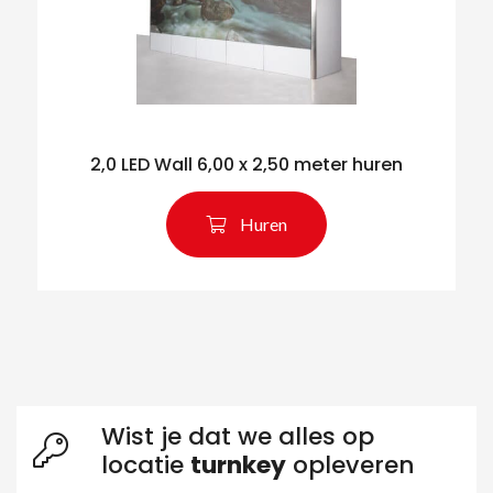
2,0 LED Wall 6,00 x 2,50 meter huren
Zoeken naar producten
Huren
Wist je dat we alles op
locatie
turnkey
opleveren