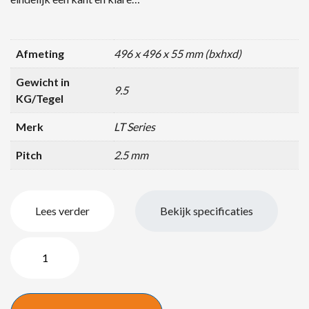
Afmeting
496 x 496 x 55 mm (bxhxd)
Gewicht in
9.5
KG/Tegel
Merk
LT Series
Pitch
2.5 mm
Lees verder
Bekijk specificaties
LED
Wall
Display
quantity