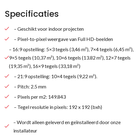
Specificaties
– Geschikt voor indoor projecten
– Pixel-to-pixel weergave van Full HD-beelden
– 16:9 opstelling: 5×3 tegels (3,46 m²), 7×4 tegels (6,45 m²),
9×5 tegels (10,37 m²), 10×6 tegels (13.82 m²), 12×7 tegels
(19,35 m²), 16×9 tegels (33,18 m²)
– 21:9 opstelling: 10×4 tegels (9,22 m²).
Zoeken naar producten
– Pitch: 2.5 mm
– Pixels per m2: 149.843
– Tegel resolutie in pixels: 192 x 192 (bxh)
– Wordt alleen geleverd en geïnstalleerd door onze
installateur