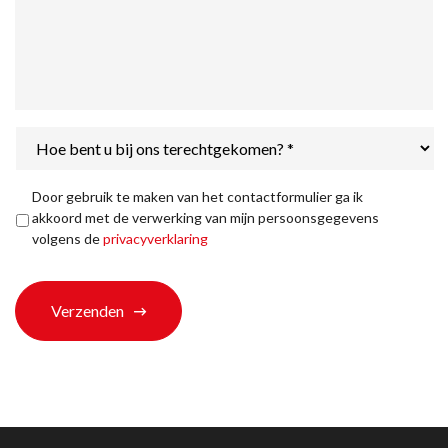
Hoe
bent
u
bij
Privacyverklaring
*
Door gebruik te maken van het contactformulier ga ik
ons
akkoord met de verwerking van mijn persoonsgegevens
terechtgekomen?
volgens de
privacyverklaring
*
Verzenden