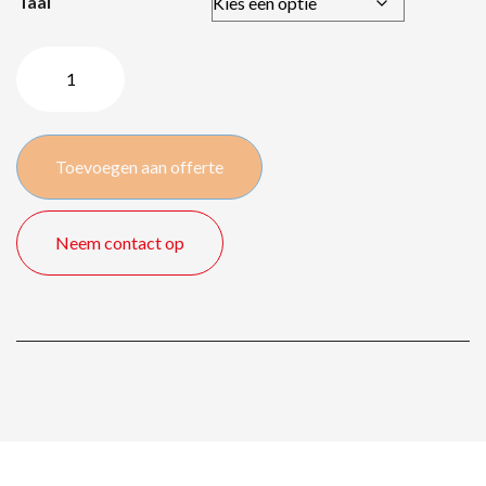
Taal
HP
ProBook
650
G5
Toevoegen aan offerte
–
i5/8GB/15″/SSD
quantity
Neem contact op