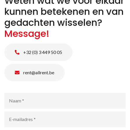
Weten wat we voor elkaar
kunnen betekenen en van
gedachten wisselen?
Message!
+32 (0) 3 449 50 05
rent@allrent.be
Naam
*
E-
mailadres
*