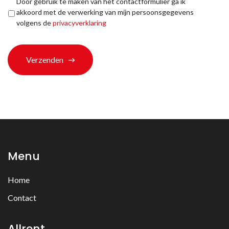
Privacyverklaring
*
Door gebruik te maken van het contactformulier ga ik
ons
akkoord met de verwerking van mijn persoonsgegevens
terechtgekomen?
volgens de
privacyverklaring
*
Verzenden
Menu
Home
Contact
Allrent