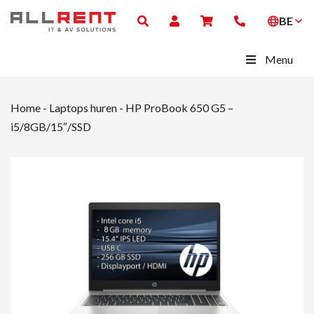
BE
Menu
Home
-
Laptops huren
-
HP ProBook 650 G5 –
i5/8GB/15″/SSD