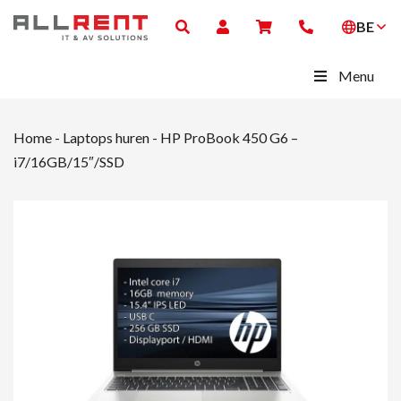
BE
Menu
Home
-
Laptops huren
-
HP ProBook 450 G6 –
i7/16GB/15″/SSD