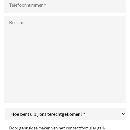
Bericht
Hoe
bent
u
bij
Privacyverklaring
*
Door gebruik te maken van het contactformulier ga ik