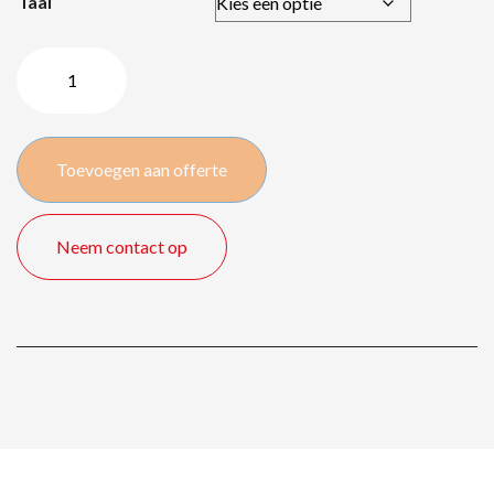
Taal
HP
ProBook
450
G6
Toevoegen aan offerte
–
i7/16GB/15″/SSD
quantity
Neem contact op