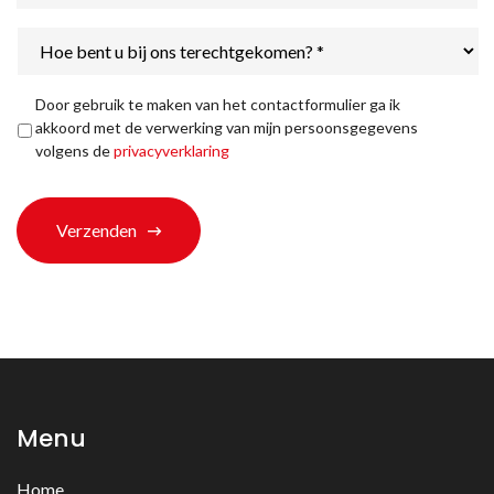
Hoe
bent
u
bij
Privacyverklaring
*
Door gebruik te maken van het contactformulier ga ik
ons
akkoord met de verwerking van mijn persoonsgegevens
terechtgekomen?
volgens de
privacyverklaring
*
Verzenden
Menu
Home