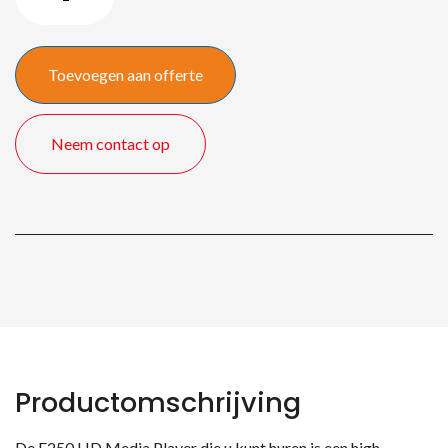
quantity
Toevoegen aan offerte
Neem contact op
Productomschrijving
De F250 HD Media Player die u kunt huren is een high-