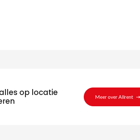
alles op locatie
Meer over Allrent
eren
eken naar produc