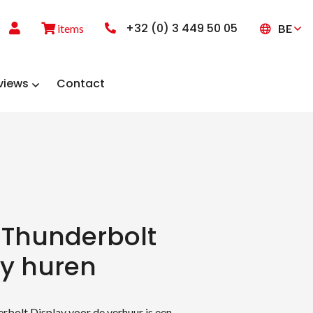
+32 (0) 3 449 50 05
BE
items
views
Contact
 Thunderbolt
ay huren
bolt Display voor de verhuur is een