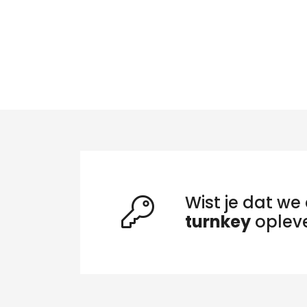
Wist je dat we 
turnkey
oplev
Zo