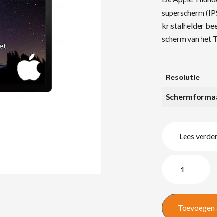
superscherm (IPS
kristalhelder bee
scherm van het 
Resolutie
Schermforma
Lees verde
Apple
Thunderbolt
Display
quantity
Toevoegen 