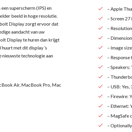
 een superscherm (IPS) en
– Apple Thu
lder beeld in hoge resolutie.
– Screen 27
bolt Display zorgt ervoor dat
– Resolution
ledige aandacht van uw
– Dimension
lt Display te huren dan krijgt
 huurt met dit display ’s
– Image size
 nieuwste technologie aan
– Response 
– Speakers: 
– Thunderbol
acBook Air, MacBook Pro, Mac
– USB: Yes, 
– Firewire: Y
– Ethernet: 
– MagSafe 
– Optionally