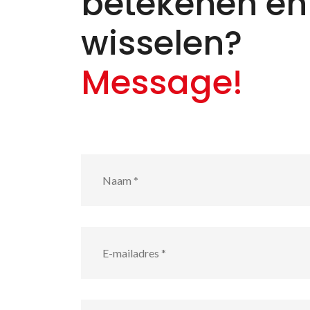
betekenen en
wisselen?
Message!
Naam
*
E-
mailadres
*
Telefoonnummer
*