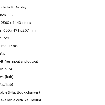
nderbolt Display
 inch LED
 2560 x 1440 pixels
s: 650 x 491 x 207 mm
: 16:9
time: 12 ms
Yes
t: Yes, input and output
3x (hub)
es, (hub)
Yes,(hub)
cable (MacBook charger)
 available with wall mount