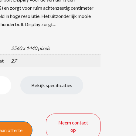
) en zorgt voor ruim achtenzestig centimeter
ld in hoge resolutie. Het uitzonderlijk mooie
Thunderbolt Display zorgt…
2560 x 1440 pixels
at
27″
r
Bekijk specificaties
Neem contact
op
aan offerte