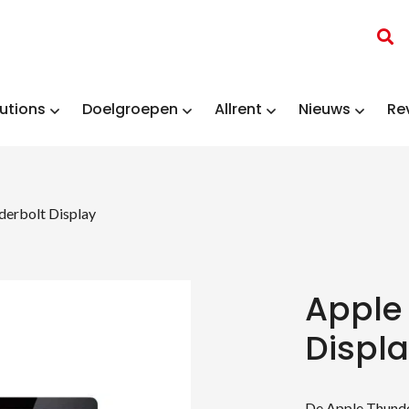
utions
Doelgroepen
Allrent
Nieuws
Re
derbolt Display
Apple
Displ
De Apple Thunder