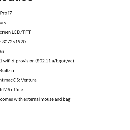
Pro i7
ory
 Screen LCD/TFT
n: 3072×1920
an
1 wifi 6-provision (802.11 a/b/g/n/ac)
uilt-in
nt macOS: Ventura
h MS office
omes with external mouse and bag