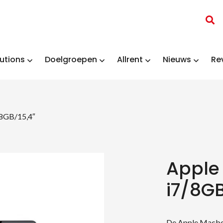
utions
Doelgroepen
Allrent
Nieuws
Re
8GB/15,4″
Apple
i7/8GB
De Apple Macbook