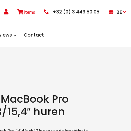
+32 (0) 3 449 50 05
BE
items
views
Contact
 MacBook Pro
/15,4″ huren
 Pro 15,4 inch i7 is een van de krachtigste