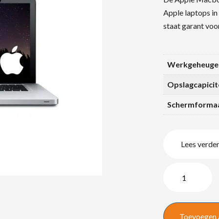
Apple laptops in
staat garant voo
Werkgeheuge
Opslagcapicit
Schermforma
Lees verde
Apple
MacBook
Pro
i7/8GB/15,4″
Toevoegen 