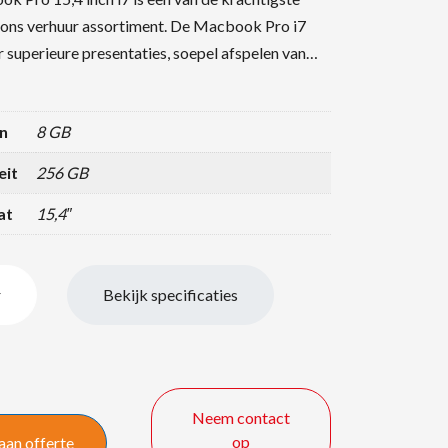
 ons verhuur assortiment. De Macbook Pro i7
r superieure presentaties, soepel afspelen van…
n
8 GB
eit
256 GB
at
15,4″
r
Bekijk specificaties
Neem contact
op
aan offerte