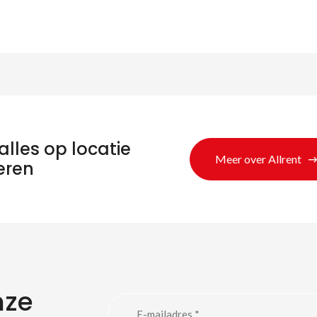
alles op locatie
Meer over Allrent
eren
eken naar produc
nze