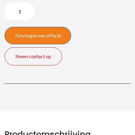
Mac
mini
M4
chip
Toevoegen aan offerte
quantity
Neem contact op
Productomschrijving